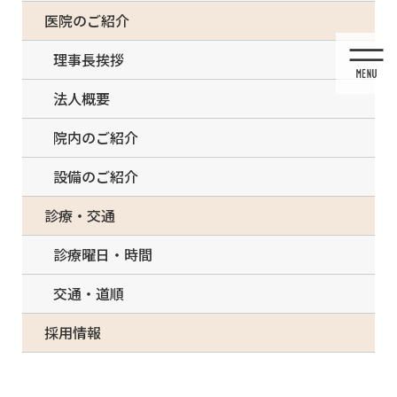
コ
ナ
一部の治療について（事前電話確認が必要）
医院のご紹介
ン
ビ
テ
ゲ
理事長挨拶
ン
ー
ツ
シ
法人概要
に
ョ
移
ン
院内のご紹介
動
に
移
設備のご紹介
動
メディア
診療・交通
診療曜日・時間
交通・道順
HOME
メディア
shita-w-1-300×265
採用情報
2021/03/14