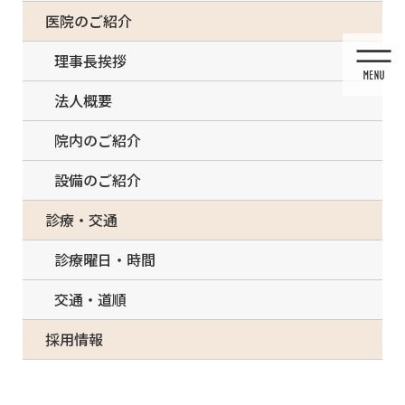
コ
ナ
一部の治療について（事前電話確認が必要）
医院のご紹介
ン
ビ
テ
ゲ
理事長挨拶
ン
ー
ツ
シ
法人概要
に
ョ
移
ン
院内のご紹介
動
に
移
設備のご紹介
動
メディア
診療・交通
診療曜日・時間
交通・道順
HOME
メディア
tsumaru-300×232-150×150
採用情報
2021/03/13