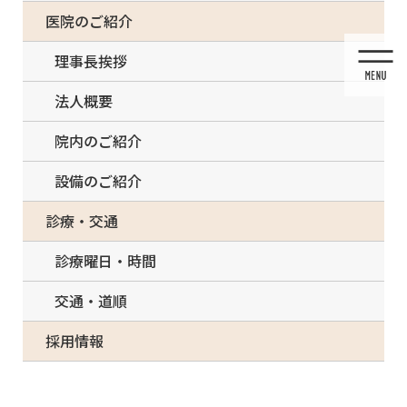
コ
ナ
一部の治療について（事前電話確認が必要）
医院のご紹介
ン
ビ
テ
ゲ
理事長挨拶
ン
ー
ツ
シ
法人概要
に
ョ
移
ン
院内のご紹介
動
に
移
設備のご紹介
動
休診のお知らせ
診療・交通
診療曜日・時間
交通・道順
HOME
休診のお知らせ
休診のお知らせ
採用情報
2023/08/09
休診のお知らせ