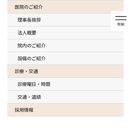
コ
ナ
一部の治療について（事前電話確認が必要）
医院のご紹介
ン
ビ
テ
ゲ
理事長挨拶
ン
ー
ツ
シ
法人概要
に
ョ
移
ン
院内のご紹介
動
に
移
設備のご紹介
動
投稿
診療・交通
診療曜日・時間
交通・道順
HOME
ホワイトニング
採用情報
Beautiful smile and white teeth of a young woman. Matching the shades of the
implants or the process