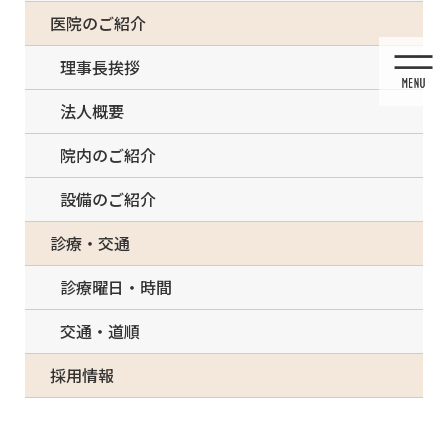
コ
ナ
一部の治療について（事前電話確認が必要）
医院のご紹介
ン
ビ
テ
ゲ
理事長挨拶
ン
ー
ツ
シ
法人概要
に
ョ
移
ン
院内のご紹介
動
に
移
設備のご紹介
動
投稿
診療・交通
診療曜日・時間
交通・道順
HOME
ホワイトニング
採用情報
Young smiling beauty woman in dentinst office portrait. Prevention of toothache and
tooth