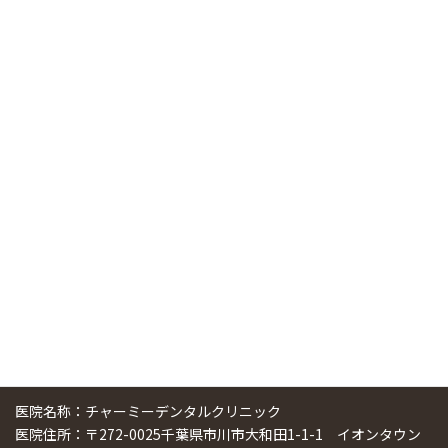
RSS（メディプラングループニュース）
ニューヨーク大学 歯学部に視察に来ました
2025/01/25
中国からのツアーの一団50人がパルフェクリニックを見学
しました
2024/11/17
スマーティ矯正をしている中国人歯科医師に対して神奈川歯
科大学の見学ツアーを企画しました
2024/10/29
医院名称：チャーミーデンタルクリニック
医院住所：〒272-0025千葉県市川市大和田1-1-1 イオンタウン