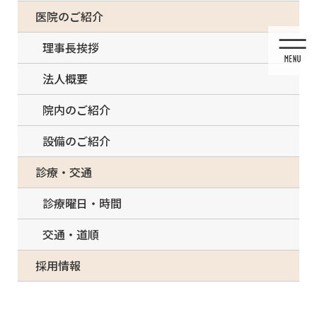
コ
ナ
一部の治療について（事前電話確認が必要）
医院のご紹介
ン
ビ
テ
ゲ
理事長挨拶
ン
ー
ツ
シ
法人概要
に
ョ
移
ン
院内のご紹介
動
に
移
設備のご紹介
動
投稿
診療・交通
診療曜日・時間
交通・道順
HOME
ホワイトニング
Fotolia_29824997_XS
採用情報
2020/08/02