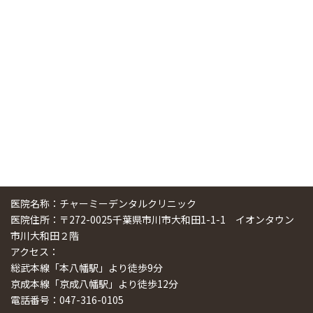
中国からのツアーの一団50人がパルフェクリニックを見学
しました
2024/11/17
スマーティ矯正をしている中国人歯科医師に対して神奈川歯
科大学の見学ツアーを企画しました
2024/10/29
医院名称：チャーミーデンタルクリニック
医院住所：〒272-0025千葉県市川市大和田1-1-1 イオンタウン
市川大和田２階
アクセス：
総武本線「本八幡駅」より徒歩9分
京成本線「京成八幡駅」より徒歩12分
電話番号：047-316-0105