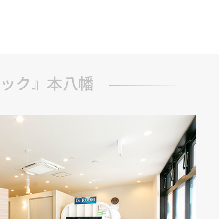
ブ
ック』本八幡