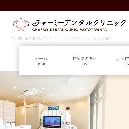
コ
ナ
ン
ビ
テ
ゲ
ン
ー
ツ
シ
に
ョ
本八幡で歯医者なら『チャーミーデンタルクリニック』本八幡へ
移
ン
動
に
移
ホーム
初めての方へ
当
HOME
FIRST
FE
動