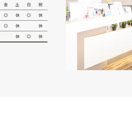
金
土
日
祝
◎
休
◎
休
◎
休
休
休
◎
休