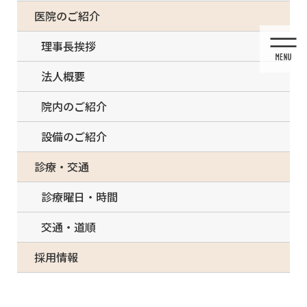
コ
ナ
一部の治療について（事前電話確認が必要）
医院のご紹介
ン
ビ
テ
ゲ
理事長挨拶
ン
ー
ツ
シ
法人概要
に
ョ
移
ン
院内のご紹介
動
に
移
設備のご紹介
動
投稿
診療・交通
診療曜日・時間
交通・道順
HOME
ホワイトニング
white2
採用情報
2021/03/03