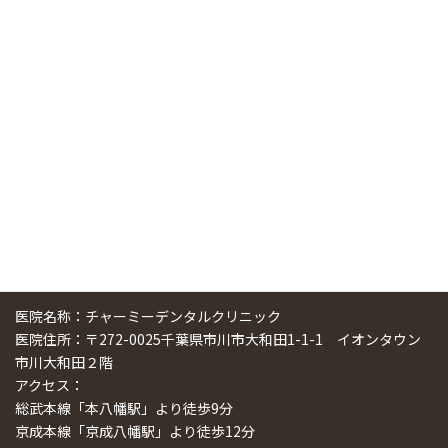
中国からのツアーの一団50人がパルフェクリニックを見学
しました
2024/11/17
スマーティ矯正をしている中国人歯科医師に対して神奈川歯
科大学の見学ツアーを企画しました
2024/10/29
医院名称：チャーミーデンタルクリニック
医院住所：〒272-0025千葉県市川市大和田1-1-1 イオンタウン
市川大和田２階
アクセス：
総武本線「本八幡駅」より徒歩9分
京成本線「京成八幡駅」より徒歩12分