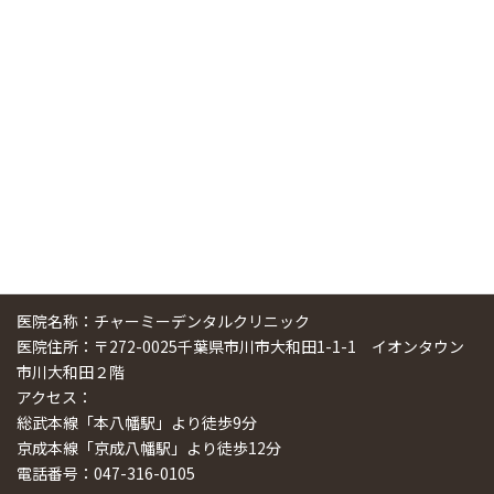
中国からのツアーの一団50人がパルフェクリニックを見学
しました
2024/11/17
スマーティ矯正をしている中国人歯科医師に対して神奈川歯
科大学の見学ツアーを企画しました
2024/10/29
医院名称：チャーミーデンタルクリニック
医院住所：〒272-0025千葉県市川市大和田1-1-1 イオンタウン
市川大和田２階
アクセス：
総武本線「本八幡駅」より徒歩9分
京成本線「京成八幡駅」より徒歩12分
電話番号：047-316-0105