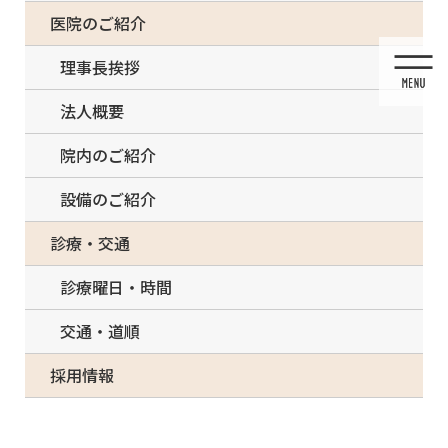
コ
ナ
一部の治療について（事前電話確認が必要）
医院のご紹介
ン
ビ
テ
ゲ
理事長挨拶
ン
ー
ツ
シ
法人概要
に
ョ
移
ン
院内のご紹介
動
に
移
設備のご紹介
動
投稿
診療・交通
診療曜日・時間
交通・道順
HOME
POICウォーター生成器
IMG_6156b
採用情報
2021/09/22